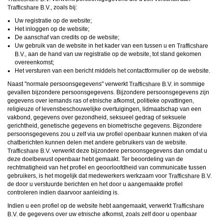
daarna dien je voor credits te betalen. De kosten daarvoor tref je aan bij jouw
, zoals bij:
bestelling van credits en op de pagina
Kosten
.
behoudt zich het recht voor om zelf profielen op deze website aan te
Uw registratie op de website;
maken en namens deze profielen berichten aan jou als gebruiker te verzenden. Door
Het inloggen op de website;
gebruik van deze website begrijp en accepteer je dat de profielen op deze website
De aanschaf van credits op de website;
gefingeerd zijn. Deze gefingeerde profielen zijn alleen aangemaakt om berichten en
flirts mee uit te wisselen; fysieke afspraken met de persoon achter een gefingeerd
Uw gebruik van de website in het kader van een tussen u en
profiel zijn dan ook niet mogelijk.
, aan de hand van uw registratie op de website, tot stand gekomen
Deze site wordt beschermd door reCAPTCHA, het
Privacybeleid
en de
Algemene
overeenkomst;
Voorwaarden
van Google zijn van toepassing.
Het versturen van een bericht middels het contactformulier op de website.
hanteert een beschermplan met als doel het herkennen en in
bescherming nemen van consumenten die de aard van de diensten op deze website
Naast "normale persoonsgegevens" verwerkt
in sommige
mogelijk niet begrijpen. Het beschermplan houdt onder meer in dat jijzelf, maar ook
gevallen bijzondere persoonsgegevens. Bijzondere persoonsgegevens zijn
derden een toegangsverbod voor jou kunnen aanvragen. Meer informatie hierover tref
je aan op de pagina
Toegangsverbod
.
gegevens over iemands ras of etnische afkomst, politieke opvattingen,
Op het gebruik van deze website zijn de
algemene voorwaarden
,
cookieverklaring
religieuze of levensbeschouwelijke overtuigingen, lidmaatschap van een
en
privacybeleid
van
van toepassing. Door op
"Akkoord en
vakbond, gegevens over gezondheid, seksueel gedrag of seksuele
doorgaan"
te klikken ga je met de
cookieverklaring
en
privacybeleid
akkoord.
gerichtheid, genetische gegevens en biometrische gegevens. Bijzondere
Indien je je op de website registreert, ga je tevens akkoord met de
algemene
voorwaarden
.
persoonsgegevens zou u zelf via uw profiel openbaar kunnen maken of via
chatberichten kunnen delen met andere gebruikers van de website.
verwerkt deze bijzondere persoonsgegevens dan omdat u
deze doelbewust openbaar hebt gemaakt. Ter beoordeling van de
rechtmatigheid van het profiel en geoorloofdheid van communicatie tussen
gebruikers, is het mogelijk dat medewerkers werkzaam voor
de door u verstuurde berichten en het door u aangemaakte profiel
controleren indien daarvoor aanleiding is.
Indien u een profiel op de website hebt aangemaakt, verwerkt
de gegevens over uw etnische afkomst, zoals zelf door u openbaar