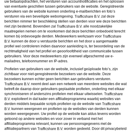
uw betaalopdrachten, het versturen van accountnotificaties en het oplossen
van eventuele geschillen tussen gebruikers van de website. Geregistreerde
gebruikers van de website kunnen onderling e-mailberichten en foto’s
versturen via een beveiligde webomgeving.
zal deze
berichten nimmer ter beschikking stellen van derden voor wie deze berichten
niet zijn bestemd. Bovendien zal
alle noodzakelijke
maatregelen nemen om te voorkomen dat deze berichten onbedoeld terecht
komen bij onbevoegde derden. Medewerkers werkzaam voor
kunnen de door u verstuurde berichten en het door u aangemaakte
profiel wel controleren indien daarvoor aanleiding is, ter beoordeling van de
rechtmatigheid van het profiel en geoorloofdheid van communicatie tussen
gebruikers. Voor deze medewerkers zijn evenwel afgeschermd uw e-
mailadres, telefoonnummer en IP-adres.
Profielen van gebruikers van de website, inclusief geüploade foto’s, zijn
zichtbaar voor niet-geregistreerde bezoekers van de website. Deze
bezoekers kunnen echter geen berichten aan gebruikers versturen.
neemt deel aan een netwerk van meerdere websites die wat
betreft de daarop door gebruikers geplaatste profielen, onderling met elkaar
synchroniseren of anderszins profielen met elkaar uitwisselen.
exploiteert in dat kader een affiliatieprogramma waarbij websites van
derden middels bepaalde scripts profielen op de website van
kunnen weergeven en profielen op de websites van derden kunnen
worden weergegeven. Uw profiel op de website kan aldus tevens worden
getoond op andere websites en voor zover in verband met het
affiliatieprogramma relevant, kunnen uw persoonsgegevens met de
affiliatiepartners van
worden gedeeld. Door dit privacybeleid