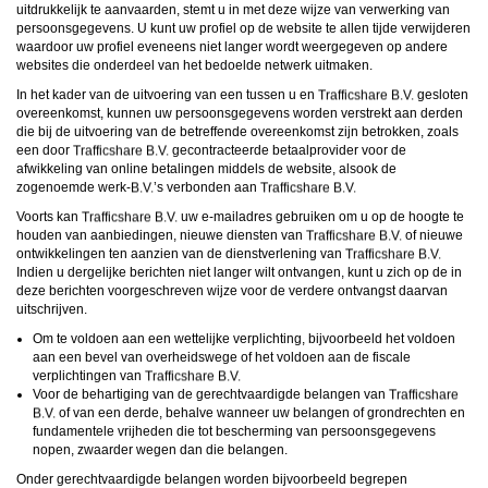
uitdrukkelijk te aanvaarden, stemt u in met deze wijze van verwerking van
persoonsgegevens. U kunt uw profiel op de website te allen tijde verwijderen
waardoor uw profiel eveneens niet langer wordt weergegeven op andere
websites die onderdeel van het bedoelde netwerk uitmaken.
In het kader van de uitvoering van een tussen u en
gesloten
overeenkomst, kunnen uw persoonsgegevens worden verstrekt aan derden
die bij de uitvoering van de betreffende overeenkomst zijn betrokken, zoals
een door
gecontracteerde betaalprovider voor de
afwikkeling van online betalingen middels de website, alsook de
zogenoemde werk-
’s verbonden aan
Voorts kan
uw e-mailadres gebruiken om u op de hoogte te
houden van aanbiedingen, nieuwe diensten van
of nieuwe
ontwikkelingen ten aanzien van de dienstverlening van
Indien u dergelijke berichten niet langer wilt ontvangen, kunt u zich op de in
deze berichten voorgeschreven wijze voor de verdere ontvangst daarvan
uitschrijven.
Om te voldoen aan een wettelijke verplichting, bijvoorbeeld het voldoen
aan een bevel van overheidswege of het voldoen aan de fiscale
verplichtingen van
Voor de behartiging van de gerechtvaardigde belangen van
of van een derde, behalve wanneer uw belangen of grondrechten en
fundamentele vrijheden die tot bescherming van persoonsgegevens
nopen, zwaarder wegen dan die belangen.
Onder gerechtvaardigde belangen worden bijvoorbeeld begrepen