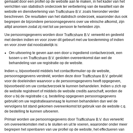
gemaakt door een profiel op de website aan te maken, in het kader van het
verrichten van statistisch onderzoek ter verbetering van de kwaliteit van de
website en dienstverlening van
zoals hieronder verder
beschreven. De resultaten van het statistisch onderzoek, waaronder dus ook
begrepen de bijzondere persoonsgegevens over uw etnische afkomst, zijn
altijd anoniem zodat zij niet tot uw persoon te herleiden zijn.
Uw persoonsgegevens worden door
verwerkt en gedeeld
met derden indien en voor zover dit gebeurt met uw toestemming of indien
en voor zover dat noodzakelijk is:
Om uitvoering te geven aan een door u ingediend contactverzoek, een
tussen u en
gesloten overeenkomst dan wel de
behandeling van uw registratie op de website.
Indien u, bijvoorbeeld middels het contactformulier op de website,
persoonsgegevens verstrekt, worden deze door
gebruikt
voor de doeleinden waarvoor u de persoonsgegevens heeft opgegeven,
bijvoorbeeld om uw contactverzoek te kunnen behandelen. Indien u zich op
de website registreert of middels de website credits aanschaft, worden de
door u bij de registratie c.q. bestelling opgegeven persoonsgegevens
gebruikt om uw registratieaanvraag te kunnen behandelen dan wel de
vervolgens tot stand gekomen overeenkomst tot gebruik van de website c.q.
de bestelling te kunnen uitvoeren.
Primair worden uw persoonsgegevens door
dus verwerkt
om overeenkomsten met u te sluiten en uit te voeren, waaronder onder meer
begrepen het openbaren van uw profiel op de website, het effectueren van