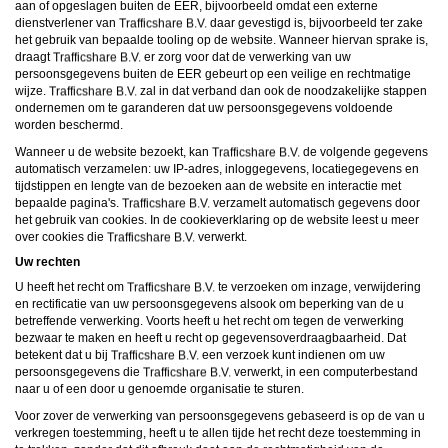
aan of opgeslagen buiten de EER, bijvoorbeeld omdat een externe
dienstverlener van
daar gevestigd is, bijvoorbeeld ter zake
het gebruik van bepaalde tooling op de website. Wanneer hiervan sprake is,
draagt
er zorg voor dat de verwerking van uw
persoonsgegevens buiten de EER gebeurt op een veilige en rechtmatige
wijze.
zal in dat verband dan ook de noodzakelijke stappen
ondernemen om te garanderen dat uw persoonsgegevens voldoende
worden beschermd.
Wanneer u de website bezoekt, kan
de volgende gegevens
automatisch verzamelen: uw IP-adres, inloggegevens, locatiegegevens en
tijdstippen en lengte van de bezoeken aan de website en interactie met
bepaalde pagina's.
verzamelt automatisch gegevens door
het gebruik van cookies. In de cookieverklaring op de website leest u meer
over cookies die
verwerkt.
Uw rechten
U heeft het recht om
te verzoeken om inzage, verwijdering
en rectificatie van uw persoonsgegevens alsook om beperking van de u
betreffende verwerking. Voorts heeft u het recht om tegen de verwerking
bezwaar te maken en heeft u recht op gegevensoverdraagbaarheid. Dat
betekent dat u bij
een verzoek kunt indienen om uw
persoonsgegevens die
verwerkt, in een computerbestand
naar u of een door u genoemde organisatie te sturen.
Voor zover de verwerking van persoonsgegevens gebaseerd is op de van u
verkregen toestemming, heeft u te allen tijde het recht deze toestemming in