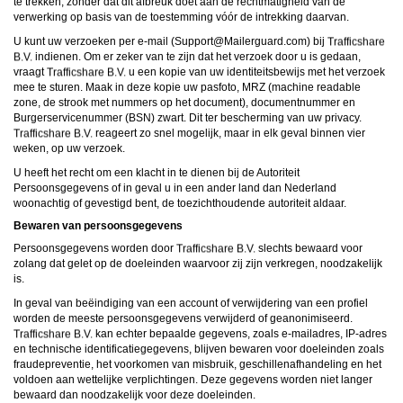
te trekken, zonder dat dit afbreuk doet aan de rechtmatigheid van de
verwerking op basis van de toestemming vóór de intrekking daarvan.
U kunt uw verzoeken per e-mail (
moc.draugreliaM@troppuS
) bij
indienen. Om er zeker van te zijn dat het verzoek door u is gedaan,
vraagt
u een kopie van uw identiteitsbewijs met het verzoek
mee te sturen. Maak in deze kopie uw pasfoto, MRZ (machine readable
zone, de strook met nummers op het document), documentnummer en
Burgerservicenummer (BSN) zwart. Dit ter bescherming van uw privacy.
reageert zo snel mogelijk, maar in elk geval binnen vier
weken, op uw verzoek.
U heeft het recht om een klacht in te dienen bij de Autoriteit
Persoonsgegevens of in geval u in een ander land dan Nederland
woonachtig of gevestigd bent, de toezichthoudende autoriteit aldaar.
Bewaren van persoonsgegevens
Persoonsgegevens worden door
slechts bewaard voor
zolang dat gelet op de doeleinden waarvoor zij zijn verkregen, noodzakelijk
is.
In geval van beëindiging van een account of verwijdering van een profiel
worden de meeste persoonsgegevens verwijderd of geanonimiseerd.
kan echter bepaalde gegevens, zoals e-mailadres, IP-adres
en technische identificatiegegevens, blijven bewaren voor doeleinden zoals
fraudepreventie, het voorkomen van misbruik, geschillenafhandeling en het
voldoen aan wettelijke verplichtingen. Deze gegevens worden niet langer
bewaard dan noodzakelijk voor deze doeleinden.