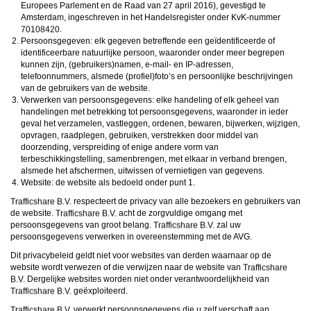
ongeschikte online content in aanraking komen. Daarvoor enkele tips:
Europees Parlement en de Raad van 27 april 2016), gevestigd te
Installeer programma’s voor ouderlijk toezicht op jouw apparaat
. Voorbeelden van
Amsterdam, ingeschreven in het Handelsregister onder KvK-nummer
programma’s voor ouderlijk toezicht zijn
Netnanny
,
Connectsafely
,
Kaspersky
en
.
Norton
. Deze programma’s werken zodanig dat toegang tot specifieke websites en
Persoonsgegeven: elk gegeven betreffende een geïdentificeerde of
online inhoud worden geblokkeerd. Vaak blokkeren deze programma’s standaard al
identificeerbare natuurlijke persoon, waaronder onder meer begrepen
een groot aantal websites waarvan algemeen verondersteld wordt dat deze
ongeschikt zijn voor minderjarigen. Door middel van updates kunnen daar steeds
kunnen zijn, (gebruikers)namen, e-mail- en IP-adressen,
nieuwe websites aan worden toegevoegd.
telefoonnummers, alsmede (profiel)foto’s en persoonlijke beschrijvingen
Neem contact op met jouw internetprovider
. Er zijn internetproviders die het mogelijk
van de gebruikers van de website.
maken dat bepaalde informatie van internet wordt gefilterd. Je kunt jouw
Verwerken van persoonsgegevens: elke handeling of elk geheel van
internetprovider raadplegen om na te vragen of deze service ook voor jou mogelijk
is.
handelingen met betrekking tot persoonsgegevens, waaronder in ieder
Controleer jouw webbrowser
. Informeer je over de werking van jouw webbrowser
geval het verzamelen, vastleggen, ordenen, bewaren, bijwerken, wijzigen,
zodat je kunt zien welke websites door jouw minderjarige kinderen zijn bezocht.
opvragen, raadplegen, gebruiken, verstrekken door middel van
Door in geval van ongewenste sitebezoeken jouw minderjarige kinderen daarop
doorzending, verspreiding of enige andere vorm van
aan te spreken, kun je jouw kinderen leren dat de websites niet voor hun geschikt
terbeschikkingstelling, samenbrengen, met elkaar in verband brengen,
zijn. Bovendien kun je naar aanleiding daarvan beoordelen in hoeverre jouw kind
geïnteresseerd is in bepaalde websites, zodat je bovenstaande tips kunt hanteren.
alsmede het afschermen, uitwissen of vernietigen van gegevens.
Praat met jouw kinderen
. Leer jouw minderjarige kinderen dat ze nooit
Website: de website als bedoeld onder punt 1.
persoonsgegevens of persoonlijke informatie via internet moeten verstrekken aan
vreemden, bijvoorbeeld via een chatwebsite. Leer ze ook dat niet iedereen op
respecteert de privacy van alle bezoekers en gebruikers van
internet hoeft te zijn wie ze zeggen te zijn en dat men wel eens verkeerde
de website.
acht de zorgvuldige omgang met
bedoelingen kan hebben als iemand via het internet contact opneemt met jouw
persoonsgegevens van groot belang.
zal uw
kind. Vertel jouw kinderen bovendien dat ze niet met vreemde andere minderjarigen
persoonsgegevens verwerken in overeenstemming met de AVG.
die zij online hebben ontmoet, moeten afspreken zonder daarover eerst met jou te
overleggen. Ook is het raadzaam jouw kind te vertellen dat hij jou meteen moet
Dit privacybeleid geldt niet voor websites van derden waarnaar op de
laten weten wanneer iemand op internet contact met hem opneemt of wanneer
jouw kind seksueel getinte content of andere content waarvan hij schrikt, op
website wordt verwezen of die verwijzen naar de website van
internet tegenkomt.
Dergelijke websites worden niet onder verantwoordelijkheid van
Via deze website verleent
, de exploitant van deze website,
geëxploiteerd.
chatdiensten voor entertainmentdoeleinden. Om van deze diensten gebruik te kunnen
maken, heb je credits nodig. Je ontvangt er bij jouw aanmelding een paar gratis, maar
verwerkt persoonsgegevens die u zelf verschaft aan