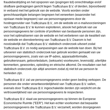
fraudebestrijding en het opsporen van (pogingen tot) onrechtmatige en/of
strafbare gedragingen gericht tegen
of derden, bijvoorbeeld
in verband met het gebruik van de website. Voorts worden onder
gerechtvaardigde belangen begrepen het verwerken (waaronder het
opslaan mede begrepen) van uw persoonsgegevens door de
hostingprovider van
, om de website en e-mailvoorzieningen
van
te kunnen exploiteren, alsook het gebruik van uw
persoonsgegevens ter controle of profielen van bestaande personen zijn,
voor het optimaliseren van de website en het verbeteren van de kwaliteit van
de website en dienstverlening van
Daarom is het
noodzakelijk dat
statistisch onderzoek uitvoert zodat
zo nodig aanpassingen aan de website kan doen. Bij het
uitvoeren van statistisch onderzoek kan gebruik worden gemaakt van uw
persoonsgegevens, zoals van uw IP-adres, apparaatinformatie,
gebruikersnaam, geboortedatum, (seksuele) voorkeuren, levensstijl, uiterlijke
kenmerken, gewoontes, opleiding en etnische afkomst. De resultaten van het
statistisch onderzoek zijn altijd anoniem zodat zij niet tot uw persoon te
herleiden zijn.
zal uw persoonsgegevens onder geen beding verkopen. De
personen die onder verantwoordelijkheid van
vallen,
evenals door
ingeschakelde derden zijn verplicht om de
vertrouwelijkheid van uw persoonsgegevens te respecteren.
slaat uw persoonsgegevens op binnen de Europese
Economische Ruimte ("EER"). Het kan echter voorkomen dat bepaalde
persoonsgegevens die
verzamelt, worden doorgegeven